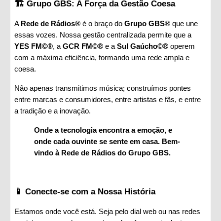
🏗️ Grupo GBS: A Força da Gestão Coesa
A
Rede de Rádios®
é o braço do
Grupo GBS®
que une
essas vozes. Nossa gestão centralizada permite que a
YES FM©®
, a
GCR FM©®
e a
Sul Gaúcho©®
operem
com a máxima eficiência, formando uma rede ampla e
coesa.
Não apenas transmitimos música; construímos pontes
entre marcas e consumidores, entre artistas e fãs, e entre
a tradição e a inovação.
Onde a tecnologia encontra a emoção, e
onde cada ouvinte se sente em casa. Bem-
vindo à Rede de Rádios do Grupo GBS.
📱 Conecte-se com a Nossa História
Estamos onde você está. Seja pelo dial web ou nas redes