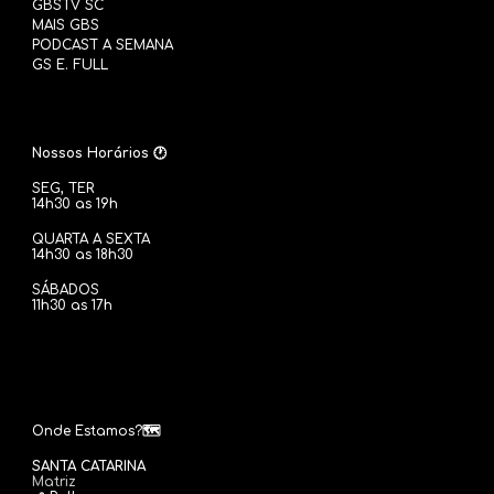
GBSTV SC
MAIS GBS
PODCAST A SEMANA
GS E. FULL
Nossos Horários 🕐
SEG
, TER
14
h30 as
19
h
QUARTA A SEXTA
14h30 as 18h30
SÁBADOS
11
h30 as
17
h
Onde Estamos?🗺️
SANTA CATARINA
Matriz